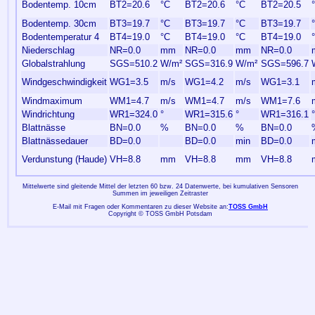
Bodentemp. 10cm
BT2=20.6
°C
BT2=20.6
°C
BT2=20.5
Bodentemp. 30cm
BT3=19.7
°C
BT3=19.7
°C
BT3=19.7
Bodentemperatur 4
BT4=19.0
°C
BT4=19.0
°C
BT4=19.0
Niederschlag
NR=0.0
mm
NR=0.0
mm
NR=0.0
Globalstrahlung
SGS=510.2
W/m²
SGS=316.9
W/m²
SGS=596.7
Windgeschwindigkeit
WG1=3.5
m/s
WG1=4.2
m/s
WG1=3.1
Windmaximum
WM1=4.7
m/s
WM1=4.7
m/s
WM1=7.6
Windrichtung
WR1=324.0
°
WR1=315.6
°
WR1=316.1
°
Blattnässe
BN=0.0
%
BN=0.0
%
BN=0.0
Blattnässedauer
BD=0.0
BD=0.0
min
BD=0.0
Verdunstung (Haude)
VH=8.8
mm
VH=8.8
mm
VH=8.8
Mittelwerte sind gleitende Mittel der letzten 60 bzw. 24 Datenwerte, bei kumulativen Sensoren
Summen im jeweiligen Zeitraster
E-Mail mit Fragen oder Kommentaren zu dieser Website an:
TOSS GmbH
Copyright © TOSS GmbH Potsdam