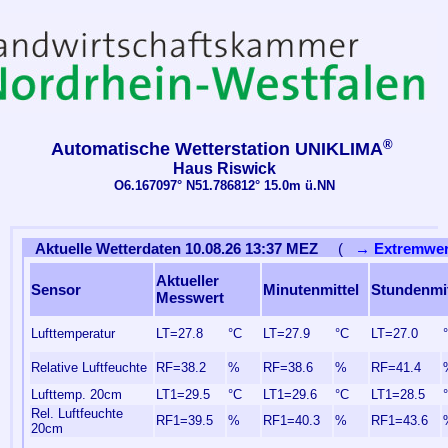
®
Automatische Wetterstation UNIKLIMA
Haus Riswick
O6.167097° N51.786812° 15.0m ü.NN
Aktuelle Wetterdaten 10.08.26 13:37 MEZ
(
→ Extremwer
Aktueller
Sensor
Minutenmittel
Stundenmit
Messwert
Lufttemperatur
LT=27.8
°C
LT=27.9
°C
LT=27.0
Relative Luftfeuchte
RF=38.2
%
RF=38.6
%
RF=41.4
Lufttemp. 20cm
LT1=29.5
°C
LT1=29.6
°C
LT1=28.5
Rel. Luftfeuchte
RF1=39.5
%
RF1=40.3
%
RF1=43.6
20cm