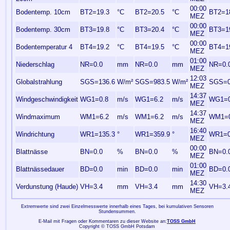
00:00
Bodentemp. 10cm
BT2=19.3
°C
BT2=20.5
°C
BT2=1
MEZ
00:00
Bodentemp. 30cm
BT3=19.8
°C
BT3=20.4
°C
BT3=1
MEZ
00:00
Bodentemperatur 4
BT4=19.2
°C
BT4=19.5
°C
BT4=1
MEZ
01:00
Niederschlag
NR=0.0
mm
NR=0.0
mm
NR=0.
MEZ
12:03
Globalstrahlung
SGS=136.6
W/m²
SGS=983.5
W/m²
SGS=0
MEZ
14:37
Windgeschwindigkeit
WG1=0.8
m/s
WG1=6.2
m/s
WG1=0
MEZ
14:37
Windmaximum
WM1=6.2
m/s
WM1=6.2
m/s
WM1=0
MEZ
16:40
Windrichtung
WR1=135.3
°
WR1=359.9
°
WR1=0
MEZ
00:00
Blattnässe
BN=0.0
%
BN=0.0
%
BN=0.
MEZ
01:00
Blattnässedauer
BD=0.0
min
BD=0.0
min
BD=0.
MEZ
14:30
Verdunstung (Haude)
VH=3.4
mm
VH=3.4
mm
VH=3.
MEZ
Extremwerte sind zwei Einzelmesswerte innerhalb eines Tages, bei kumulativen Sensoren
Stundensummen.
E-Mail mit Fragen oder Kommentaren zu dieser Website an:
TOSS GmbH
Copyright © TOSS GmbH Potsdam