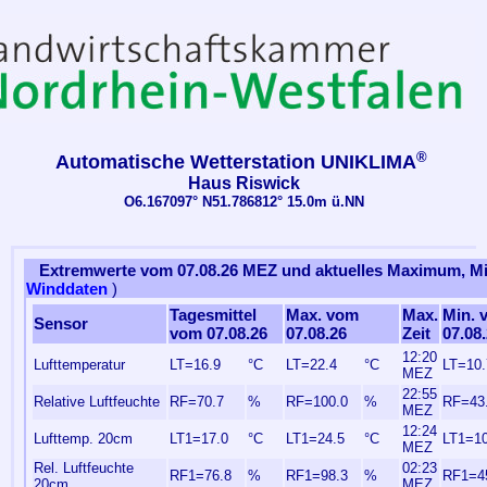
®
Automatische Wetterstation UNIKLIMA
Haus Riswick
O6.167097° N51.786812° 15.0m ü.NN
Extremwerte vom 07.08.26 MEZ und aktuelles Maximum, 
Winddaten
)
Tagesmittel
Max. vom
Max.
Min. 
Sensor
vom 07.08.26
07.08.26
Zeit
07.08
12:20
Lufttemperatur
LT=16.9
°C
LT=22.4
°C
LT=10.
MEZ
22:55
Relative Luftfeuchte
RF=70.7
%
RF=100.0
%
RF=43
MEZ
12:24
Lufttemp. 20cm
LT1=17.0
°C
LT1=24.5
°C
LT1=10
MEZ
Rel. Luftfeuchte
02:23
RF1=76.8
%
RF1=98.3
%
RF1=4
20cm
MEZ